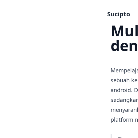
Sucipto
Mul
den
Mempelaja
sebuah ke
android. 
sedangkan
menyarank
platform 