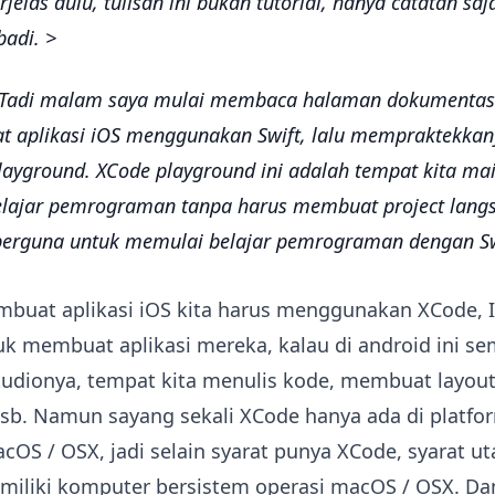
rjelas dulu, tulisan ini bukan tutorial, hanya catatan saj
badi. >
. Tadi malam saya mulai membaca halaman dokumentas
 aplikasi iOS menggunakan Swift, lalu mempraktekkan
layground. XCode playground ini adalah tempat kita ma
elajar pemrograman tanpa harus membuat project langs
berguna untuk memulai belajar pemrograman dengan Sw
buat aplikasi iOS kita harus menggunakan XCode, 
uk membuat aplikasi mereka, kalau di android ini 
tudionya, tempat kita menulis kode, membuat layou
dsb. Namun sayang sekali XCode hanya ada di platfo
cOS / OSX, jadi selain syarat punya XCode, syarat 
miliki komputer bersistem operasi macOS / OSX. D