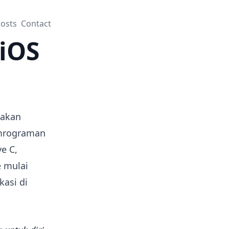
osts
Contact
 iOS
pakan
emrograman
e C,
 mulai
asi di