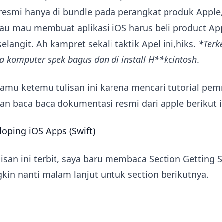
resmi hanya di bundle pada perangkat produk Apple,
lau mau membuat aplikasi iOS harus beli product Ap
elangit. Ah kampret sekali taktik Apel ini,hiks.
*Terk
 komputer spek bagus dan di install H**kcintosh
.
 kamu ketemu tulisan ini karena mencari tutorial p
kan baca baca dokumentasi resmi dari apple berikut i
loping iOS Apps (Swift)
isan ini terbit, saya baru membaca Section Getting 
kin nanti malam lanjut untuk section berikutnya.