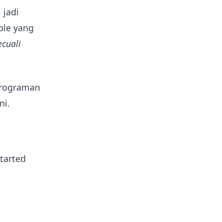
 jadi
ple yang
ecuali
emrograman
ni.
Started