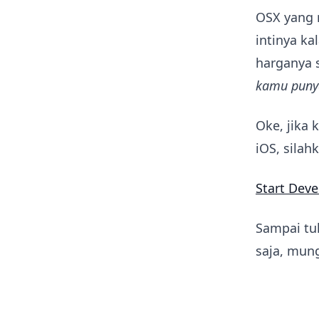
OSX yang 
intinya ka
harganya s
kamu punya
Oke, jika
iOS, silah
Start Deve
Sampai tul
saja, mung