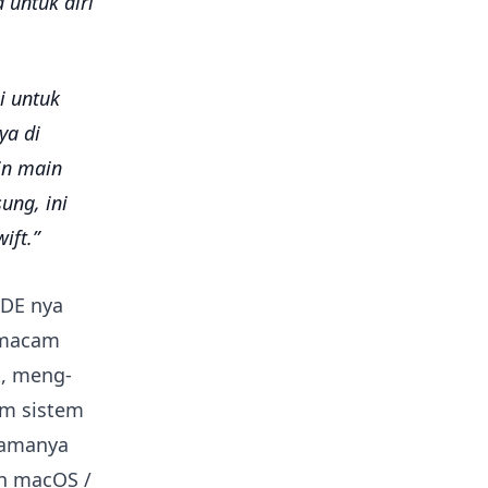
a untuk diri
i untuk
ya di
in main
ung, ini
ift.
IDE nya
semacam
t, meng-
rm sistem
utamanya
an macOS /