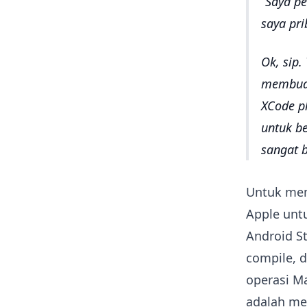
Saya pe
saya pri
Ok, sip
membuat
XCode p
untuk b
sangat 
Untuk mem
Apple unt
Android S
compile, 
operasi Ma
adalah me