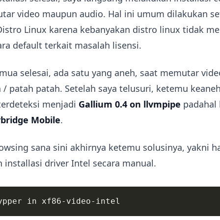
tar video maupun audio. Hal ini umum dilakukan se
 Distro Linux karena kebanyakan distro linux tidak 
ra default terkait masalah lisensi.
mua selesai, ada satu yang aneh, saat memutar video
ch / patah patah. Setelah saya telusuri, ketemu keaneh
terdeteksi menjadi
Gallium 0.4 on llvmpipe
padahal 
ybridge Mobile
.
owsing sana sini akhirnya ketemu solusinya, yakni h
installasi driver Intel secara manual.