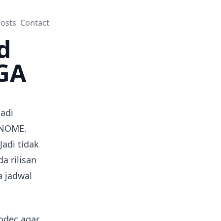
osts
Contact
d
VGA
adi
GNOME.
 Jadi tidak
a rilisan
a jadwal
codec agar