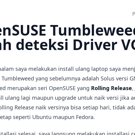
P
nSUSE Tumblewee
ah deteksi Driver 
alam saya melakukan install ulang laptop saya menj
Tumbleweed yang sebelumnya adalah Solus versi 
ed merupakan seri OpenSUSE yang
Rolling Release
,
all ulang lagi maupun upgrade untuk naik versi jika ad
olling Release naik versinya bisa setiap hari, tidak ad
 tetap seperti Ubuntu maupun Fedora.
stallasi selesai, saya langsung melakukan installasi 