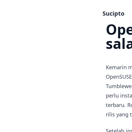
Sucipto
Ope
sal
Kemarin m
OpenSUSE 
Tumblewe
perlu inst
terbaru. R
rilis yang
Setelah in