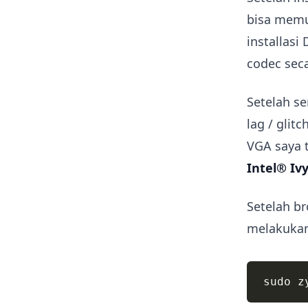
bisa memu
installasi
codec seca
Setelah se
lag / glit
VGA saya 
Intel® Iv
Setelah br
melakukan 