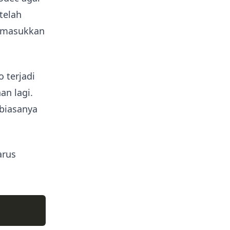
telah
memasukkan
 terjadi
an lagi.
biasanya
arus