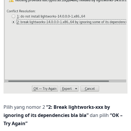
Pilih yang nomor 2
“2: Break lightworks-xxx by
ignoring of its dependencies bla bla”
dan pilih
“OK –
Try Again”