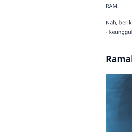
RAM.
Nah, beri
- keunggu
Rama