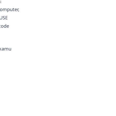
E
komputer,
SUSE
tode
 kamu