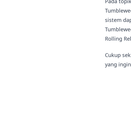
Pada topi
Tumbleweed
sistem da
Tumblewee
Rolling Re
Cukup sek
yang ingin