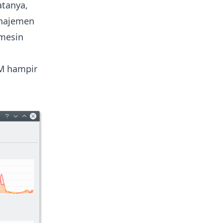
atanya,
anajemen
 mesin
M hampir