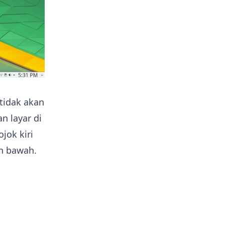
tidak akan
n layar di
jok kiri
an bawah.