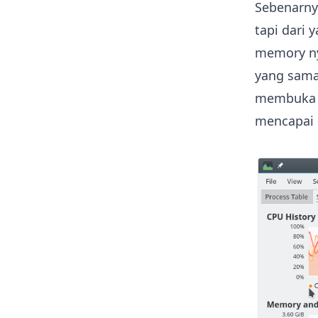
Sebenarnya
tapi dari
memory ny
yang sam
membuk
mencapai 