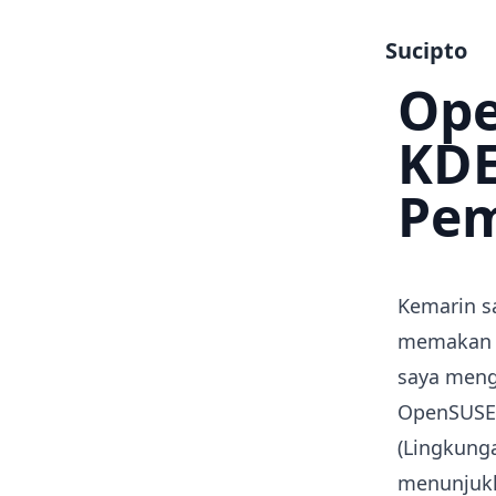
Sucipto
Ope
KDE
Pe
Kemarin s
memakan 
saya meng
OpenSUSE,
(Lingkung
menunjukk