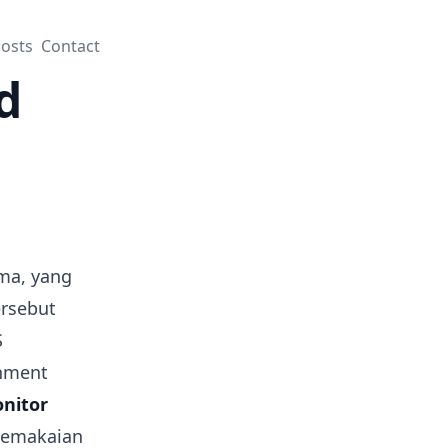
osts
Contact
d
ama, yang
ersebut
S
onment
nitor
pemakaian